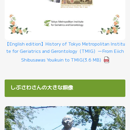
【English edition】History of Tokyo Metropolitan Institu
te for Geriatrics and Gerontology（TMIG）ーFrom Eiich
Shibusawas Youikuin to TMIG
(3.6 MB)
しぶさわさんの大きな銅像