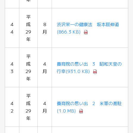
平
4
成
8
渋沢栄一の健康法 坂本屈伸道
4
29
月
(866.3 KB)
年
平
4
成
4
養育院の思い出 3 昭和天皇の
3
29
月
行幸
(931.0 KB)
年
平
4
成
4
養育院の思い出 2 米軍の進駐
2
29
月
(1.0 MB)
年