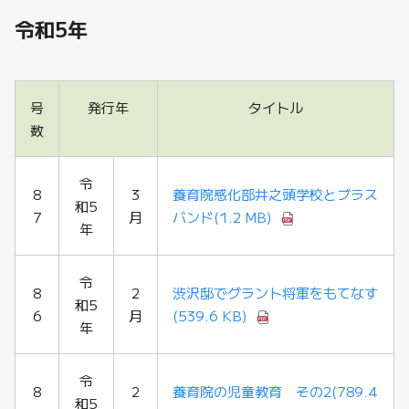
令和5年
号
発行年
タイトル
数
令
8
3
養育院感化部井之頭学校とブラス
和5
7
月
バンド
(1.2 MB)
年
令
8
2
渋沢邸でグラント将軍をもてなす
和5
6
月
(539.6 KB)
年
令
8
2
養育院の児童教育 その2
(789.4
和5