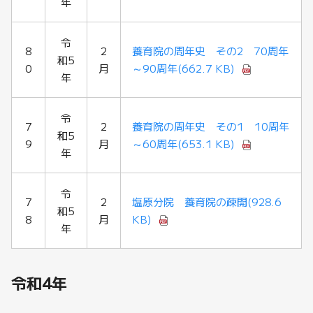
年
令
8
2
養育院の周年史 その2 70周年
和5
0
月
～90周年
(662.7 KB)
年
令
7
2
養育院の周年史 その1 10周年
和5
9
月
～60周年
(653.1 KB)
年
令
7
2
塩原分院 養育院の疎開
(928.6
和5
8
月
KB)
年
令和4年