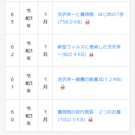
令
6
1
渋沢栄一と養育院 はじめの1歩
和3
3
月
(758.0 KB)
年
令
6
1
新型ウィルスに感染した渋沢栄
和3
2
月
一
(822.9 KB)
年
令
6
1
渋沢栄一銅像の除幕式
(1.2 MB)
和3
1
月
年
令
6
1
養育院の初代院長 ２つのお墓
和3
0
月
(1002.5 KB)
年