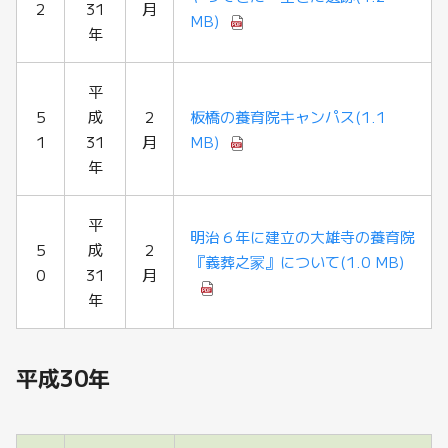
2
31
月
MB)
年
平
5
成
2
板橋の養育院キャンパス
(1.1
1
31
月
MB)
年
平
明治６年に建立の大雄寺の養育院
5
成
2
『義葬之冡』について
(1.0 MB)
0
31
月
年
平成30年