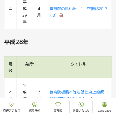
平
4
成
4
養育院の思い出 1 空襲
(820.7
1
29
月
KB)
年
平成28年
号
発行年
タイトル
数
平
4
成
7
養育院板橋本院建設と東上線仮
0
28
月
側線敷設
(930.3 KB)
年
ご寄附
交通アクセス
受診予約
お問い合わせ
Language