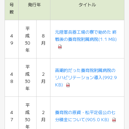
号
発行年
タイトル
数
平
元陸軍兵器工場の寮で始めた 終
4
成
８
戦後の養育院附属病院
(1.1 MB)
9
30
月
年
平
画期的だった養育院附属病院の
4
成
2
リハビリテーション導入
(992.9
8
30
月
KB)
年
平
4
成
2
養育院の原資・松平定信公の七
7
30
月
分積金について
(905.0 KB)
年