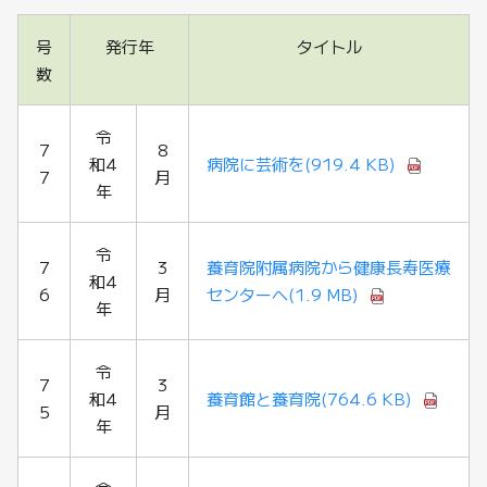
号
発行年
タイトル
数
令
7
8
和4
病院に芸術を
(919.4 KB)
7
月
年
令
7
3
養育院附属病院から健康長寿医療
和4
6
月
センターへ
(1.9 MB)
年
令
7
3
和4
養育館と養育院
(764.6 KB)
5
月
年