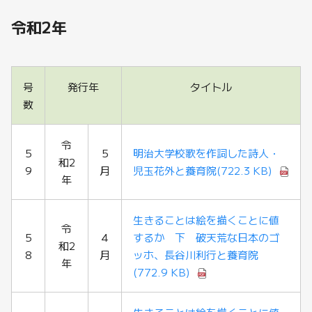
令和2年
号
発行年
タイトル
数
令
5
5
明治大学校歌を作詞した詩人・
和2
9
月
児玉花外と養育院
(722.3 KB)
年
生きることは絵を描くことに値
令
5
4
するか 下 破天荒な日本のゴ
和2
8
月
ッホ、長谷川利行と養育院
年
(772.9 KB)