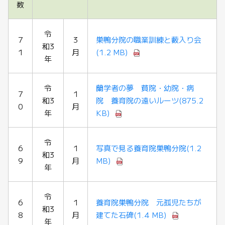
数
令
7
3
巣鴨分院の職業訓練と藪入り会
和3
1
月
(1.2 MB)
年
令
蘭学者の夢 貧院・幼院・病
7
1
和3
院 養育院の遠いルーツ
(875.2
0
月
年
KB)
令
6
1
写真で見る養育院巣鴨分院
(1.2
和3
9
月
MB)
年
令
6
1
養育院巣鴨分院 元孤児たちが
和3
8
月
建てた石碑
(1.4 MB)
年