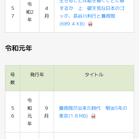
生きることは絵を描くことに値
令
5
4
するか 上 破天荒な日本のゴ
和2
7
月
ッホ、長谷川利行と養育院
年
(689.4 KB)
令和元年
号
発行年
タイトル
数
令
5
和
9
養育院が出来た時代 明治5年の
6
元
月
東京
(1.8 MB)
年