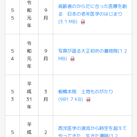
令
高齢者のからだに合った医療を創
5
和
9
る 日本の老年医学のはじまり
5
元
月
(3.1 MB)
年
令
5
和
9
写真が語る大正初めの養育院
(1.2
4
元
月
MB)
年
平
5
成
3
板橋本院 土地ものがたり
3
31
月
(981.7 KB)
年
平
西洋医学の源流から時空を超えて
5
成
2
やってきた 生きた遺跡
(1.2