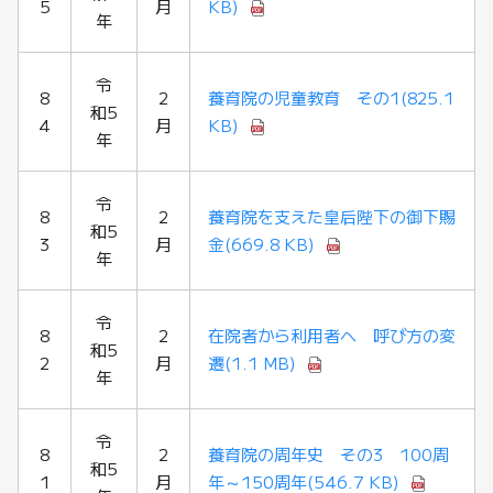
5
月
KB)
年
令
8
2
養育院の児童教育 その1
(825.1
和5
4
月
KB)
年
令
8
2
養育院を支えた皇后陛下の御下賜
和5
3
月
金
(669.8 KB)
年
令
8
2
在院者から利用者へ 呼び方の変
和5
2
月
遷
(1.1 MB)
年
令
8
2
養育院の周年史 その3 100周
和5
1
月
年～150周年
(546.7 KB)