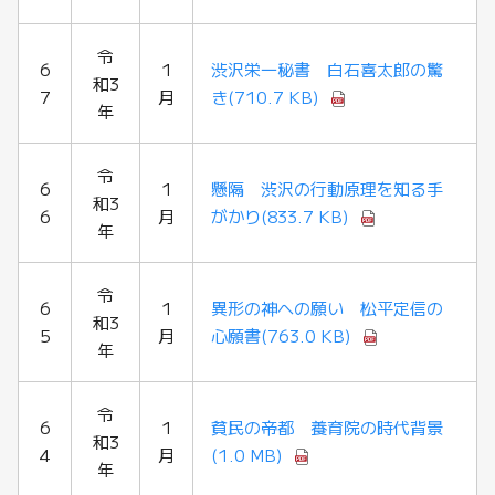
令
6
1
渋沢栄一秘書 白石喜太郎の驚
和3
7
月
き
(710.7 KB)
年
令
6
1
懸隔 渋沢の行動原理を知る手
和3
6
月
がかり
(833.7 KB)
年
令
6
1
異形の神への願い 松平定信の
和3
5
月
心願書
(763.0 KB)
年
令
6
1
貧民の帝都 養育院の時代背景
和3
4
月
(1.0 MB)
年