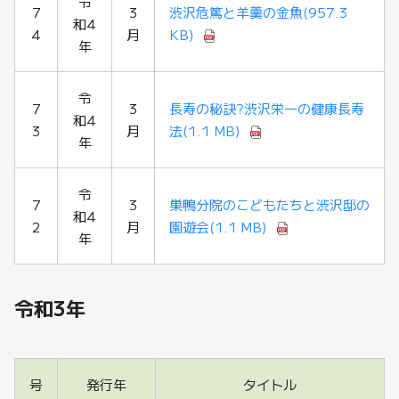
令
7
3
渋沢危篤と羊羹の金魚
(957.3
和4
4
月
KB)
年
令
7
3
長寿の秘訣?渋沢栄一の健康長寿
和4
3
月
法
(1.1 MB)
年
令
7
3
巣鴨分院のこどもたちと渋沢邸の
和4
2
月
園遊会
(1.1 MB)
年
令和3年
号
発行年
タイトル