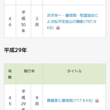
平
渋沢栄一・養育院・慰霊協会に
4
成
2
よる松平定信公の顕彰
(787.8
6
30
月
KB)
年
平成29年
号
発行年
タイトル
数
平
4
成
8
齋藤家と養育院
(717.8 KB)
5
29
月
年