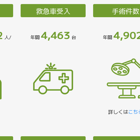
救急車受入
手術件数
2
4,463
4,90
人/
年間
台
年間
詳しくは
こち