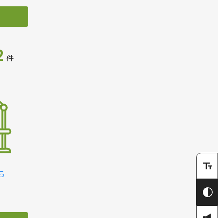
2
件
ら