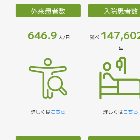
外来患者数
入院患者数
646.9
147,60
人/日
延べ
年
詳しくは
こちら
詳しくは
こちら