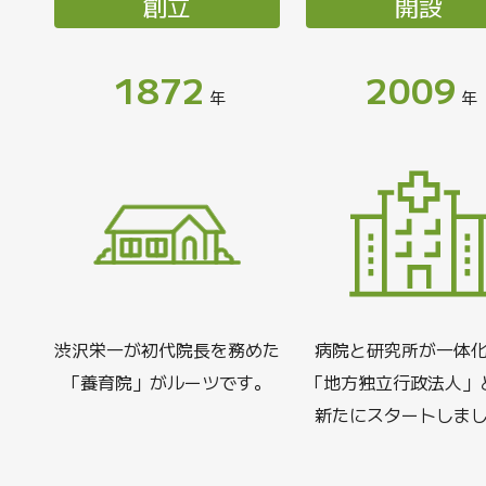
創立
開設
1872
2009
年
年
渋沢栄一が初代院長を務めた
病院と研究所が一体
「養育院」がルーツです。
「地方独立行政法人」
新たにスタートしま