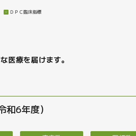
ＤＰＣ臨床指標
。
切な医療を届けます。
令和6年度）