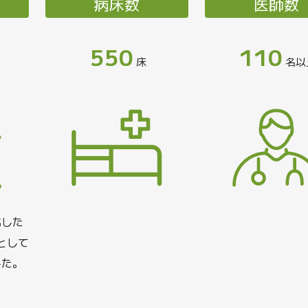
病床数
医師数
550
110
床
名以
化した
として
した。