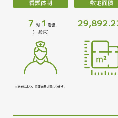
看護体制
敷地面積
７
1
29,892.2
対
看護
（一般床）
※病棟により、看護配置は異なります。