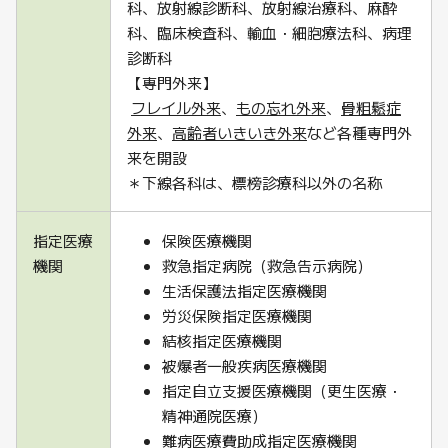
科、放射線診断科、放射線治療科、麻酔
科、臨床検査科、輸血・細胞療法科、病理
診断科
【専門外来】
フレイル外来
、
もの忘れ外来
、
骨粗鬆症
外来
、
高齢者いきいき外来
など各種専門外
来を開設
＊下線各科は、標榜診療科以外の名称
指定医療
保険医療機関
機関
救急指定病院（救急告示病院）
生活保護法指定医療機関
労災保険指定医療機関
結核指定医療機関
被爆者一般疾病医療機関
指定自立支援医療機関（更生医療・
精神通院医療）
難病医療費助成指定医療機関