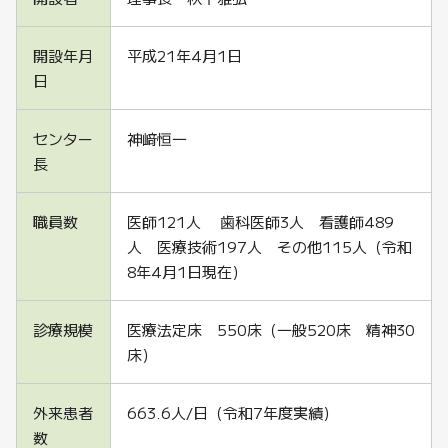
開設年月
平成21年4月1日
日
センター
神﨑恒一
長
職員数
医師121人 歯科医師3人 看護師489
人 医療技術197人 その他115人（令和
8年4月1日現在）
診療規模
医療法定床 550床（一般520床 精神30
床）
外来患者
663.6人/日（令和7年度実績）
数