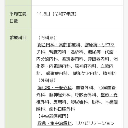
平均在院
11.8日（令和7年度）
日数
診療科目
【内科系】
総合内科・高齢診療科
、
膠原病・リウマ
チ科
、
腎臓内科・透析科
、糖尿病・代謝・
内分泌内科、循環器内科、呼吸器内科、
消
化器・内視鏡内科
、脳神経内科、血液内
科、 感染症内科、 緩和ケア内科、精神科
【外科系】
消化器・一般外科
、血管外科、 心臓血管
外科、脳神経外科、呼吸器外科、
整形・脊
椎外科
、皮膚科、泌尿器科、眼科、耳鼻咽
喉科、歯科口腔外科
【中央診療部門】
救急・集中治療科
、リハビリテーション