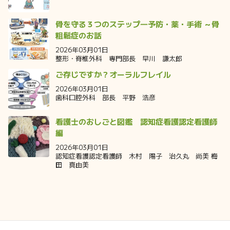
骨を守る３つのステップ―予防・薬・手術 ～骨
粗鬆症のお話
2026年03月01日
整形・脊椎外科 専門部長 早川 謙太郎
ご存じですか？オーラルフレイル
2026年03月01日
歯科口腔外科 部長 平野 浩彦
看護士のおしごと図鑑 認知症看護認定看護師
編
2026年03月01日
認知症看護認定看護師 木村 陽子 治久丸 尚美 梅
田 真由美