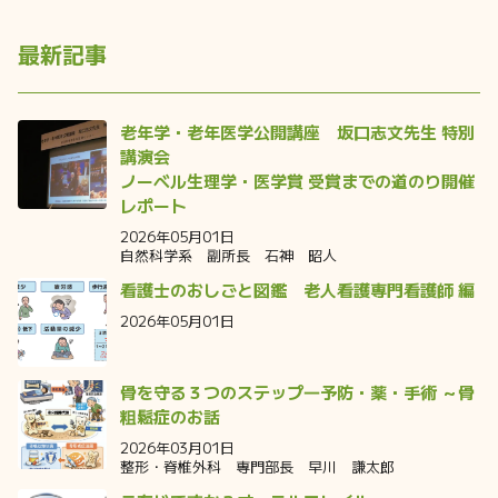
最新記事
老年学・老年医学公開講座 坂口志文先生 特別
講演会
ノーベル生理学・医学賞 受賞までの道のり開催
レポート
2026年05月01日
自然科学系 副所長 石神 昭人
看護士のおしごと図鑑 老人看護専門看護師 編
2026年05月01日
骨を守る３つのステップ―予防・薬・手術 ～骨
粗鬆症のお話
2026年03月01日
整形・脊椎外科 専門部長 早川 謙太郎