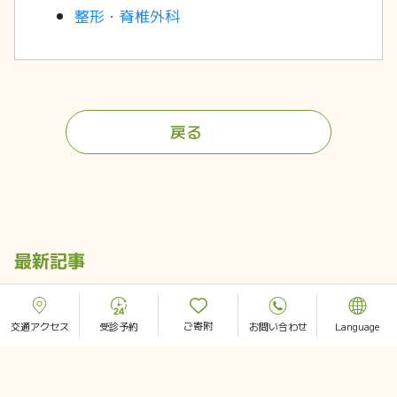
整形・脊椎外科
戻る
最新記事
老年学・老年医学公開講座 坂口志文先生 特別
ご寄附
交通アクセス
受診予約
お問い合わせ
Language
講演会
ノーベル生理学・医学賞 受賞までの道のり開催
レポート