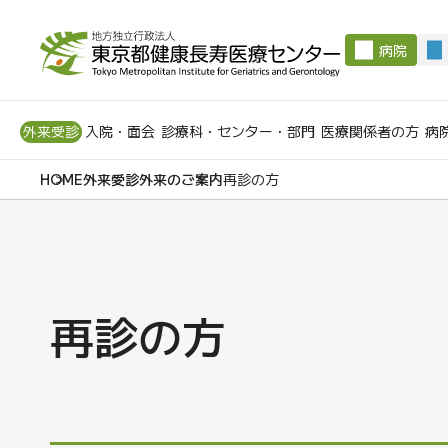
病院
外来受診
入院・面会
診療科・センター・部門
医療関係者の方
病
外来受診
外来のご案内
再診の方
再診の方