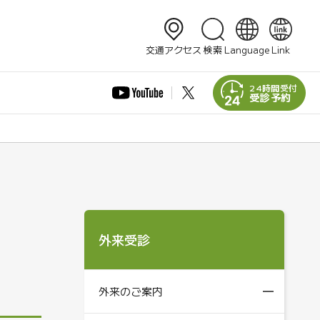
検索
交通アクセス
検索
Language
Link
日本語
English
24時間受付
受診予約
简体中文
繁體中文
한국어
外来受診
外来のご案内