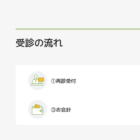
受診の流れ
①再診受付
③お会計