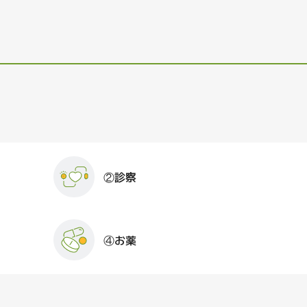
②診察
④お薬