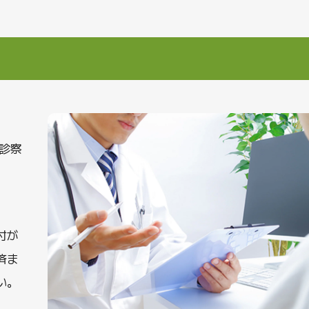
診察
付が
済ま
い。