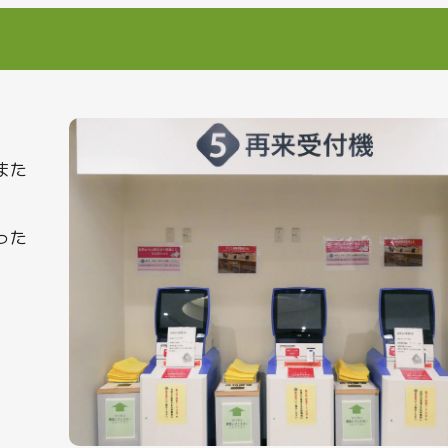
また
った