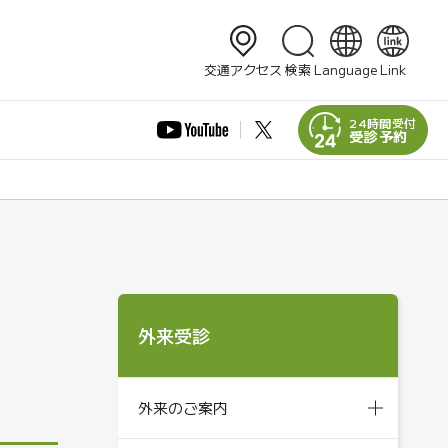
検索
交通アクセス
検索
Language
Link
日本語
English
24時間受付
受診予約
简体中文
繁體中文
한국어
外来受診
外来のご案内