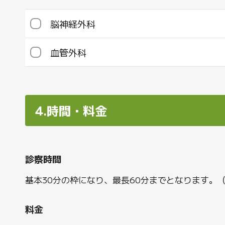
脳神経外科
血管外科
4.時間・料金
診察時間
診察日
時間
基本30分の枠になり、最長60分までとなります。
診察日
時間
午前
09:
料金
午前
09:
水曜日／金曜日
火曜日／木曜日