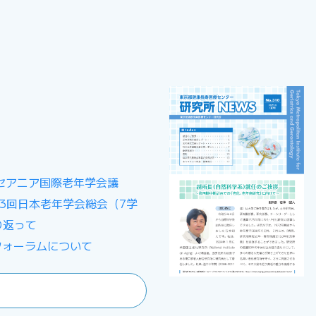
セアニア国際老年学会議
第33回日本老年学会総会（7学
り返って
流フォーラムについて