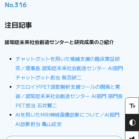
No.316
注目記事
認知症未来社会創造センターと研究成果のご紹介
チャットボットを用いた情緒支援の臨床実証研
究／理事長 認知症未来社会創造センター AI部門
チャットボット担当 鳥羽研二
アミロイドPET読影解析支援ツールの開発と実
装／認知症未来社会創造センター AI部門 部門長
PET担当 石井賢二
AIを用いたMRI神経画像診断について／AI部門
AI診断担当 亀山征史