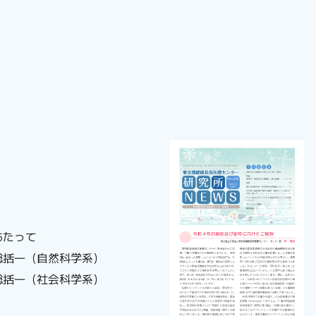
あたって
総括―（自然科学系）
総括―（社会科学系）