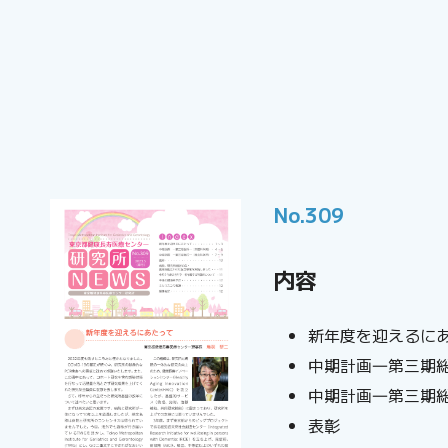
No.309
内容
新年度を迎えるに
中期計画―第三期
中期計画―第三期
表彰