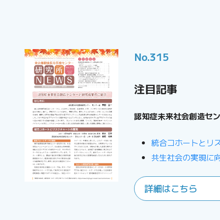
No.315
注目記事
認知症未来社会創造セ
統合コホートとリ
共生社会の実現に
詳細はこちら