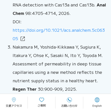
RNA detection with Cas13a and Cas13b.
Anal
Chem
98:4705-4714, 2026.
DOI:
https://doi.org/10.1021/acs.analchem.5c063
05
Nakamura M, Yoshida-Kikkawa Y, Sugiura K,
Itakura Y, Ohse K, Sasaki N, Ito Y, Toyoda M.
Assessment of permeability in deep tissue
capillaries using a new method reflects the
nutrient supply status in a healthy heart.
Regen Ther
30:900-909, 2025.
DOI:
https://doi.org/10.1016/j.reth.2025.10.005
ご寄附
交通アクセス
お問い合わせ
English