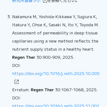
研究所渡邉ラボ
を参照ください。
Nakamura M, Yoshida-Kikkawa Y, Sugiura K,
Itakura Y, Ohse K, Sasaki N, Ito Y, Toyoda M.
Assessment of permeability in deep tissue
capillaries using a new method reflects the
nutrient supply status in a healthy heart.
Regen Ther
30:900-909, 2025.
DOI:
https://doi.org/10.1016/j.reth.2025.10.005
Erratum:
Regen Ther
30:1067-1068, 2025.
DOI:
https://doi.org/10.1016/j.reth.2025.11.001