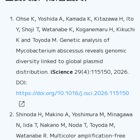
Ohse K, Yoshida A, Kamada K, Kitazawa H, Ito
Y, Shoji T, Watanabe K, Koganemaru H, Kikuchi
K and Toyoda M. Genetic analysis of
Mycobacterium abscessus reveals genomic
diversity linked to global plasmid
distribution.
iScience
29(4):115150, 2026.
DOI:
https://doi.org/10.1016/j.isci.2026.115150
Shinoda H, Makino A, Yoshimura M, Minagawa
N, Iida T, Nakano M, Noda T, Toyoda M,
Watanabe R. Multicolor amplification-free