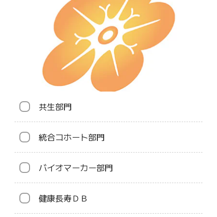
共生部門
統合コホート部門
バイオマーカー部門
健康長寿ＤＢ