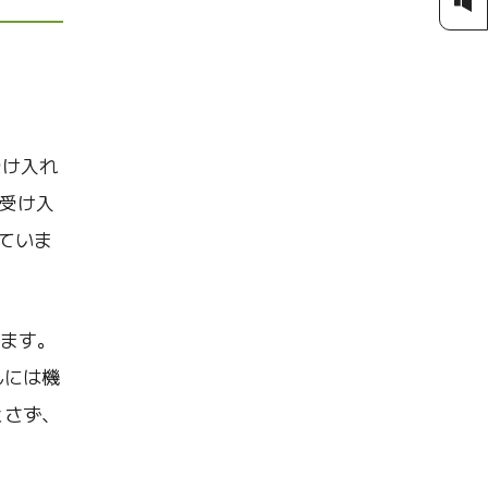
受け入れ
を受け入
っていま
ります。
んには機
とさず、