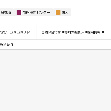
研究所
部門横断センター
法人
サイト内
お問い合わせ
寄附のお願い
採用情報
院紹介
いきいきナビ
療科紹介