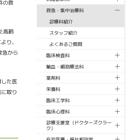
件の救
救急・集中治療科
診療科紹介
た高齢
スタッフ紹介
により、
よくあるご質問
救急から
臨床検査科
輸血・細胞療法科
薬剤科
慮した医
栄養科
践に取り
臨床工学科
臨床心理科
診療支援室（ドクターズクラー
ク）
在宅医療・福祉相談室