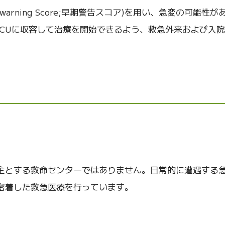
arly warning Score;早期警告スコア)を用い、急変の可能性
ICUに収容して治療を開始できるよう、救急外来および入
主とする救命センターではありません。日常的に遭遇する
密着した救急医療を行っています。