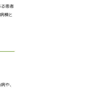
がある患者
院病棟と
急病や、