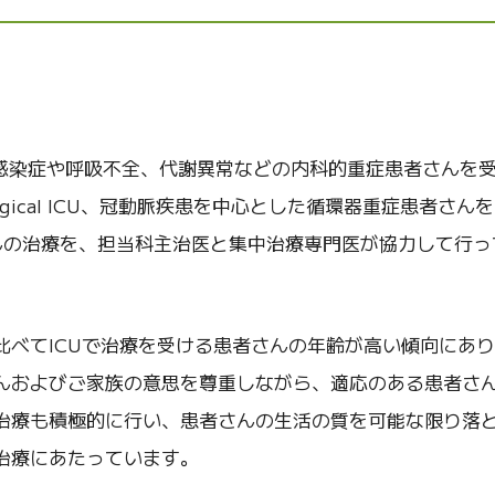
 ICU）は、感染症や呼吸不全、代謝異常などの内科的重症患者さんを
urgical ICU、冠動脈疾患を中心とした循環器重症患者さん
有で患者さんの治療を、担当科主治医と集中治療専門医が協力して行
比べてICUで治療を受ける患者さんの年齢が高い傾向にあ
んおよびご家族の意思を尊重しながら、適応のある患者さ
治療も積極的に行い、患者さんの生活の質を可能な限り落
治療にあたっています。