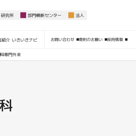
研究所
部門横断センター
法人
サイト内
お問い合わせ
寄附のお願い
採用情報
院紹介
いきいきナビ
科
専門外来
科