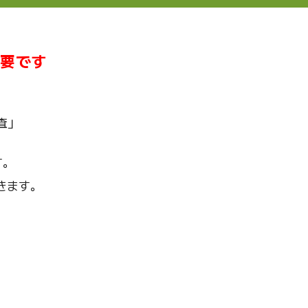
要です
査」
す。
きます。