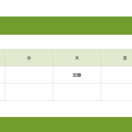
水
木
金
加藤