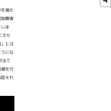
準を満た
認知障害
ていま
てきた
期」とは
ようにな
が出て
指導を行
知症それ