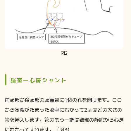
図2
脳室―心房シャント
前頭部か後頭部の頭蓋骨に1個の孔を開けます。ここ
から髄液がたまった脳室にむかって2㎜ほどの太さの
管を挿入します。管のもう一端は頚部の静脈から心房
にむかって入れます。（図3）