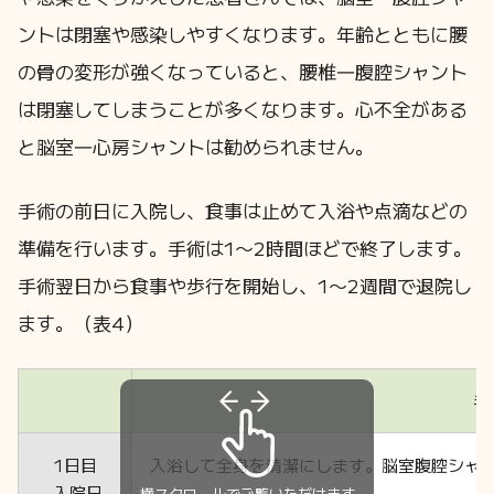
ントは閉塞や感染しやすくなります。年齢とともに腰
の骨の変形が強くなっていると、腰椎―腹腔シャント
は閉塞してしまうことが多くなります。心不全がある
と脳室―心房シャントは勧められません。
手術の前日に入院し、食事は止めて入浴や点滴などの
準備を行います。手術は1〜2時間ほどで終了します。
手術翌日から食事や歩行を開始し、1〜2週間で退院し
ます。（表4）
手
1日目
入浴して全身を清潔にします。脳室腹腔シャ
入院日