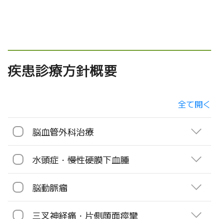
疾患診療方針概要
脳血管外科治療
水頭症・慢性硬膜下血腫
脳動脈瘤
三叉神経痛・片側顔面痙攣