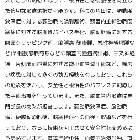
た適切な治療選択が可能です。科長の角田は、頸動脈
狭窄症に対する頸動脈内膜剥離術、頭蓋内主幹動脈閉
塞症に対する脳血管バイパス手術、脳動脈瘤に対する
開頭クリッピング術、脳腫瘍(髄膜腫、悪性神経膠腫な
ど)や脳動静脈奇形などの頭蓋内腫瘤摘出術、三叉神経
痛・片側顔面痙攣に対する微小血管減圧術など、幅広
い疾患に対して多くの執刀経験を有しており、これら
の経験を活かし、安全性と根治性のバランスに配慮し
た手術治療を行っています。また、脳血管内治療は専
門部長の高梨が担当します。頚動脈狭窄症、脳動脈
瘤、硬膜動静脈瘻、脳塞栓症への血栓回収術などを行
っており、さらに技術を向上させて安全性を高めるよ
う努めています。直達手術単独、血管内治療単独、直