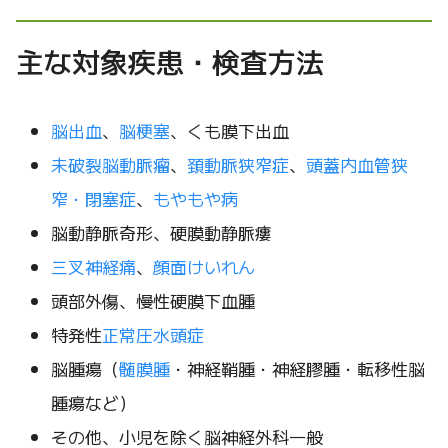
主な対象疾患・検査方法
脳出血
、
脳梗塞
、くも膜下出血
未破裂脳動脈瘤
、
頚動脈狭窄症
、
頭蓋内血管狭
窄・閉塞症
、
もやもや病
脳動静脈奇形、硬膜動静脈瘻
三叉神経痛
、
顔面けいれん
頭部外傷、慢性硬膜下血腫
特発性
正常圧水頭症
脳腫瘍（
髄膜腫
・神経鞘腫・神経膠腫・転移性脳
腫瘍など）
その他、小児を除く脳神経外科一般